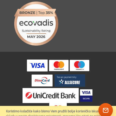
Koristimo kolačiće kako bismo Vam pružili bolje korisničko iskustvo.
U
skladu s novim direktivama privatnosti, moramo Vas pitati za pristanak