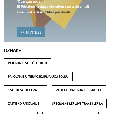
*Obavezna polja
Pristajem na slanje obaveštenja na svoju e-mail
adresu u skladu sa
Politika privatnosti
PRIJAVITE SE
OZNAKE
PAKOVANJE STREČ FOLIJOM
PAKOVANJE U TERMOSKUPLJAJUĆU FOLIJU
SISTEMI ZA PALETIZACIJU
VARILICE I PAKOVANJE U VREĆICE
ZAŠTITNO PAKOVANJE
SPECIJALNE LEPLJIVE TRAKE I LEPILA