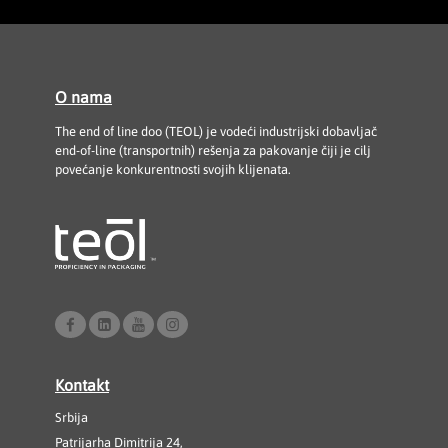
O nama
The end of line doo (TEOL) je vodeći industrijski dobavljač
end-of-line (transportnih) rešenja za pakovanje čiji je cilj
povećanje konkurentnosti svojih klijenata.
Kontakt
Srbija
Patrijarha Dimitrija 24,