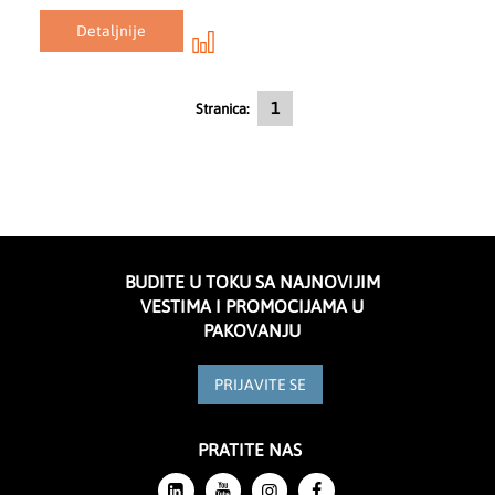
Detaljnije
Trenutno čitate stranicu
1
Stranica:
BUDITE U TOKU SA NAJNOVIJIM
VESTIMA I PROMOCIJAMA U
PAKOVANJU
PRIJAVITE SE
PRATITE NAS