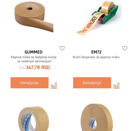
GUMMED
EM72
Papirne trake za lepljenje kutija
Ručni dispenzer za papirnu traku
sa vodenom aktivacijom
Od
367,78 RSD
Detaljnije
Detaljnije