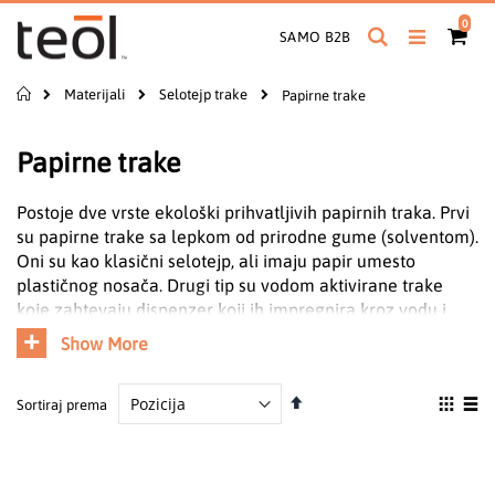
Preskoči
proiz
0
na
Pretraga
Cart
SAMO B2B
sadržaj
Početna
Materijali
Selotejp trake
Papirne trake
Papirne trake
Postoje dve vrste ekološki prihvatljivih papirnih traka. Prvi
su papirne trake sa lepkom od prirodne gume (solventom).
Oni su kao klasični selotejp, ali imaju papir umesto
plastičnog nosača. Drugi tip su vodom aktivirane trake
koje zahtevaju dispenzer koji ih impregnira kroz vodu i
aktivira njihovu sposobnost prijanjanja. Gumirane trake se
Show More
100% mogu reciklirati, jer se njihov lepak sastoji od
krompirovog škroba i možete ih odložiti direktno u kante
Podesite
Pogle
za reciklažu papira.
Sortiraj prema
obrnuto
kao
Grid
List
od
abecednog