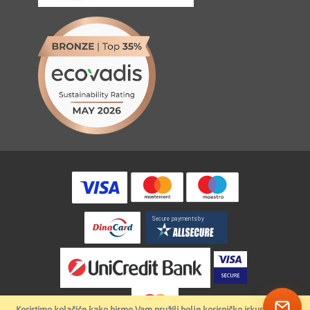
Koristimo kolačiće kako bismo Vam pružili bolje korisničko iskustvo.
U