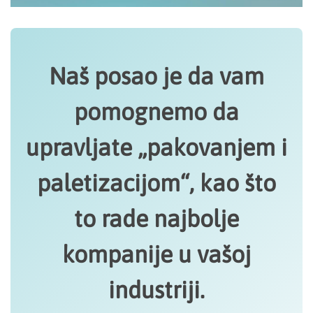
Naš posao je da vam
pomognemo da
upravljate „pakovanjem i
paletizacijom“, kao što
to rade najbolje
kompanije u vašoj
industriji.