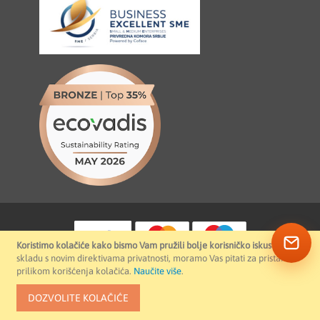
Koristimo kolačiće kako bismo Vam pružili bolje korisničko iskustvo.
U
skladu s novim direktivama privatnosti, moramo Vas pitati za pristanak
prilikom korišćenja kolačića.
Naučite više
.
DOZVOLITE KOLAČIĆE