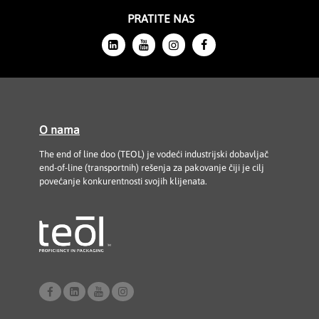
PRATITE NAS
O nama
The end of line doo (TEOL) je vodeći industrijski dobavljač
end-of-line (transportnih) rešenja za pakovanje čiji je cilj
povećanje konkurentnosti svojih klijenata.