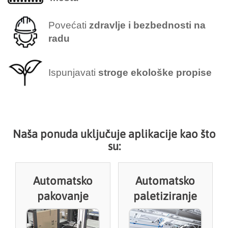
Povećati
zdravlje i bezbednosti na
radu
Ispunjavati
stroge ekološke propise
Naša ponuda uključuje aplikacije kao što
su:
Automatsko
Automatsko
pakovanje
paletiziranje