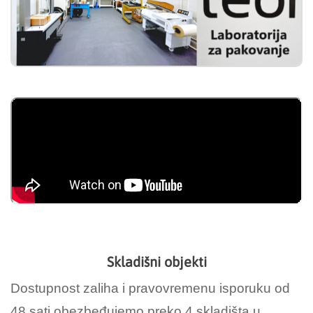
Skladišni objekti
Dostupnost zaliha i pravovremenu isporuku od
48 sati obezbeđujemo preko 4 skladišta u