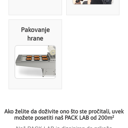
Pakovanje
hrane
Ako želite da doživite ono što ste pročitali, uvek
možete posetiti naš PACK LAB od 200m²