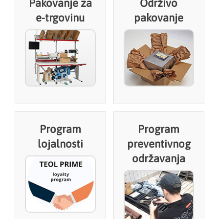
Pakovanje za
Održivo
e-trgovinu
pakovanje
Program
Program
lojalnosti
preventivnog
održavanja