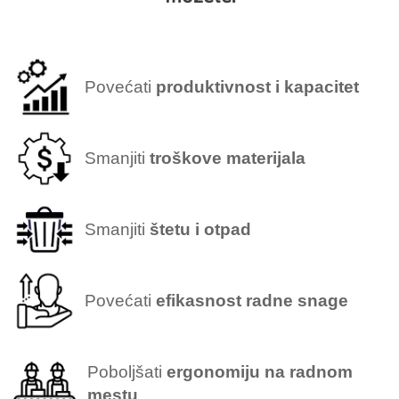
Povećati
produktivnost i kapacitet
Smanjiti
troškove materijala
Smanjiti
štetu i otpad
Povećati
efikasnost radne snage
Poboljšati
ergonomiju na radnom
mestu