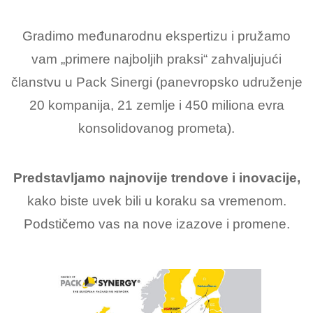
Gradimo međunarodnu ekspertizu i pružamo
vam „primere najboljih praksi“ zahvaljujući
članstvu u Pack Sinergi (panevropsko udruženje
20 kompanija, 21 zemlje i 450 miliona evra
konsolidovanog prometa).
Predstavljamo najnovije trendove i inovacije,
kako biste uvek bili u koraku sa vremenom.
Podstičemo vas na nove izazove i promene.