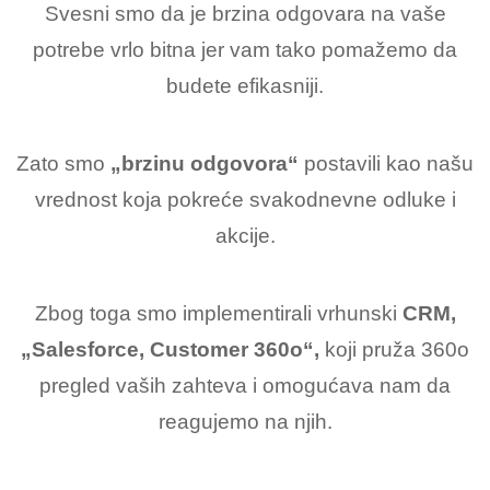
Svesni smo da je brzina odgovara na vaše
potrebe vrlo bitna jer vam tako pomažemo da
budete efikasniji.
Zato smo
„brzinu odgovora“
postavili kao našu
vrednost koja pokreće svakodnevne odluke i
akcije.
Zbog toga smo implementirali vrhunski
CRM,
„Salesforce, Customer 360o“,
koji pruža 360o
pregled vaših zahteva i omogućava nam da
reagujemo na njih.