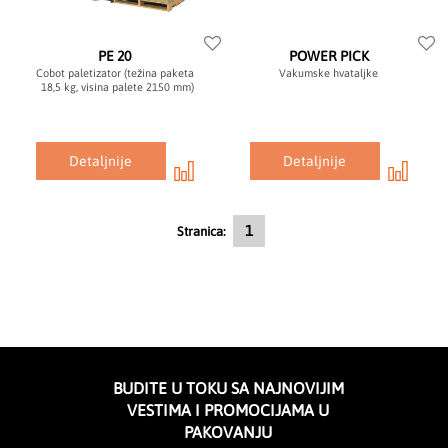
PE 20
POWER PICK
Cobot paletizator (težina paketa
Vakumske hvataljke
18,5 kg, visina palete 2150 mm)
Detaljnije
Detaljnije
Trenutno čitate stranicu
1
Stranica:
BUDITE U TOKU SA NAJNOVIJIM
VESTIMA I PROMOCIJAMA U
PAKOVANJU