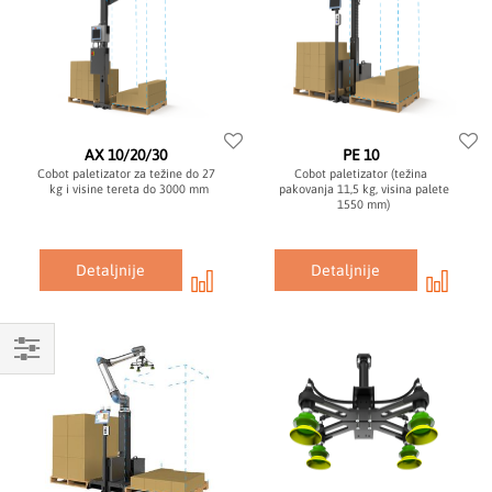
AX 10/20/30
PE 10
Cobot paletizator za težine do 27
Cobot paletizator (težina
kg i visine tereta do 3000 mm
pakovanja 11,5 kg, visina palete
1550 mm)
Detaljnije
Detaljnije
Mogućnosti
kupovine