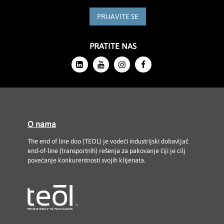
PRIJAVITE SE
PRATITE NAS
O nama
The end of line doo (TEOL) je vodeći industrijski dobavljač
end-of-line (transportnih) rešenja za pakovanje čiji je cilj
povećanje konkurentnosti svojih klijenata.