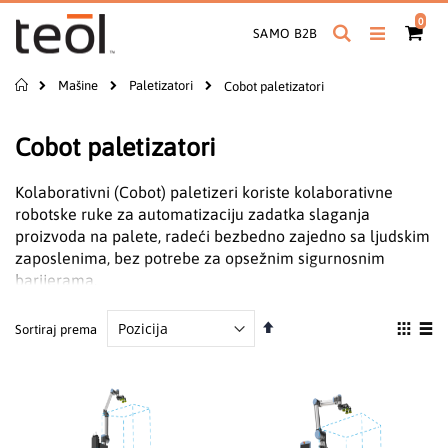
Preskoči
proiz
0
na
Pretraga
Cart
SAMO B2B
sadržaj
Početna
Mašine
Paletizatori
Cobot paletizatori
Cobot paletizatori
Kolaborativni (Cobot) paletizeri koriste kolaborativne
robotske ruke za automatizaciju zadatka slaganja
proizvoda na palete, radeći bezbedno zajedno sa ljudskim
zaposlenima, bez potrebe za opsežnim sigurnosnim
barijerama.
Podesite
Pogle
Sortiraj prema
obrnuto
kao
Grid
List
od
abecednog