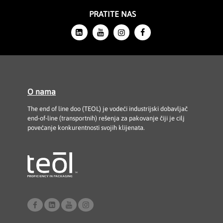
PRATITE NAS
O nama
The end of line doo (TEOL) je vodeći industrijski dobavljač
end-of-line (transportnih) rešenja za pakovanje čiji je cilj
povećanje konkurentnosti svojih klijenata.