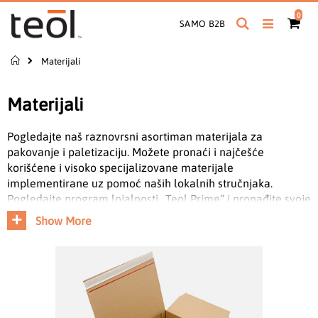
Preskoči
proiz
0
na
Pretraga
Cart
SAMO B2B
sadržaj
Početna
Materijali
Materijali
Pogledajte naš raznovrsni asortiman materijala za
pakovanje i paletizaciju. Možete pronaći i najčešće
korišćene i visoko specijalizovane materijale
implementirane uz pomoć naših lokalnih stručnjaka.
Pogledajte program lojalnosti „Teol Prime“ i pronađite svoje
rješenje za pakovanje na jednom mestu. Dobijte niže cene,
Show More
sigurnu dostupnost proizvoda i mašine po povoljnim
uslovima.