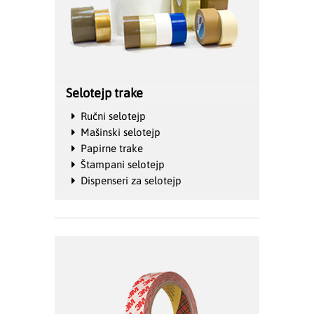
Selotejp trake
Ručni selotejp
Mašinski selotejp
Papirne trake
Štampani selotejp
Dispenseri za selotejp