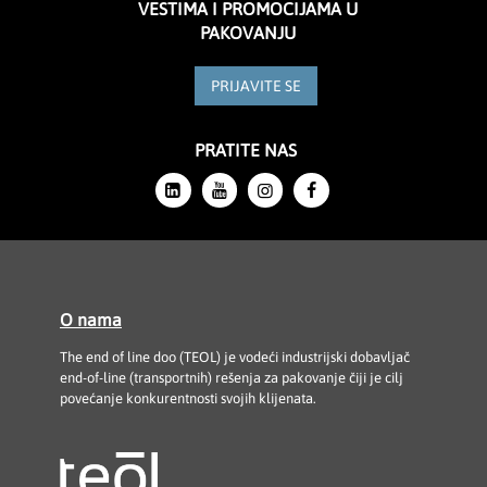
VESTIMA I PROMOCIJAMA U
PAKOVANJU
PRIJAVITE SE
PRATITE NAS
O nama
The end of line doo (TEOL) je vodeći industrijski dobavljač
end-of-line (transportnih) rešenja za pakovanje čiji je cilj
povećanje konkurentnosti svojih klijenata.