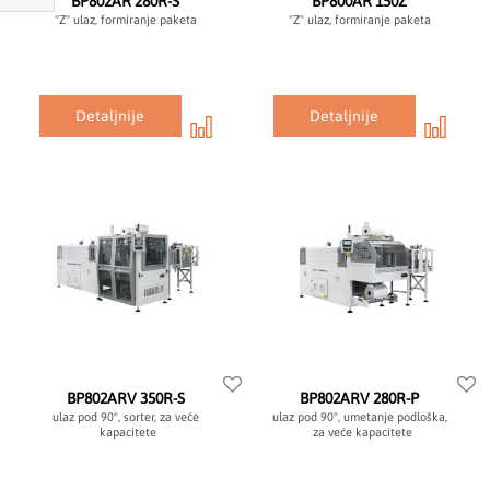
BP802AR 280R-S
BP800AR 150Z
Mogućnosti
"Z" ulaz, formiranje paketa
"Z" ulaz, formiranje paketa
kupovine
Detaljnije
Detaljnije
BP802ARV 350R-S
BP802ARV 280R-P
ulaz pod 90°, sorter, za veće
ulaz pod 90°, umetanje podloška,
kapacitete
za veće kapacitete