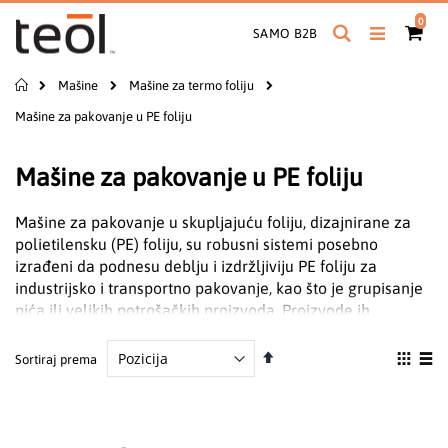
Preskoči
proiz
0
na
Pretraga
Cart
SAMO B2B
sadržaj
Početna
Mašine
Mašine za termo foliju
Mašine za pakovanje u PE foliju
Mašine za pakovanje u PE foliju
Mašine za pakovanje u skupljajuću foliju, dizajnirane za
polietilensku (PE) foliju, su robusni sistemi posebno
izrađeni da podnesu deblju i izdržljiviju PE foliju za
industrijsko i transportno pakovanje, kao što je grupisanje
pića ili velikih potrošačkih proizvoda.
Proizvode ih
kompanije SMI Group i DM Pack.
Podesite
Pogle
Sortiraj prema
obrnuto
kao
Grid
List
od
abecednog