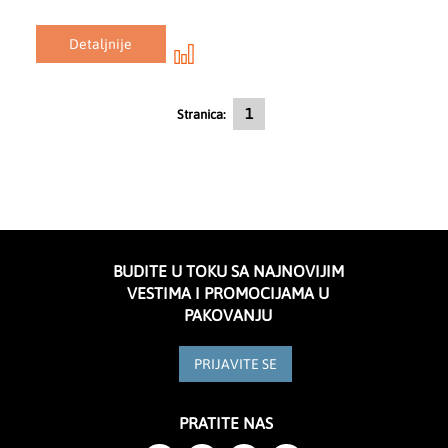
Detaljnije
Trenutno čitate stranicu
1
Stranica:
BUDITE U TOKU SA NAJNOVIJIM
VESTIMA I PROMOCIJAMA U
PAKOVANJU
PRIJAVITE SE
PRATITE NAS