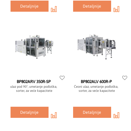
Detaljnije
Detaljnije
BP802ARV 350R-SP
BP802ALV 600R-P
ulaz pod 90°, umetanje podloška,
Čeoni ulaz, umetanje podloška,
sorter, za veće kapacitete
sorter, za veće kapacitete
Detaljnije
Detaljnije