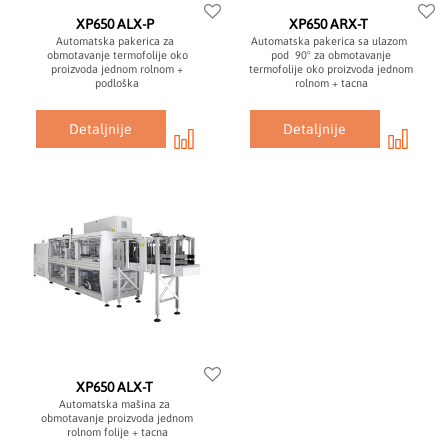
XP650 ALX-P
XP650 ARX-T
Automatska pakerica za
Automatska pakerica sa ulazom
obmotavanje termofolije oko
pod 90° za obmotavanje
proizvoda jednom rolnom +
termofolije oko proizvoda jednom
podloška
rolnom + tacna
Detaljnije
Detaljnije
XP650 ALX-T
Automatska mašina za
obmotavanje proizvoda jednom
rolnom folije + tacna