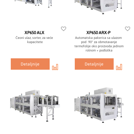
XP650 ALX
XP650 ARX-P
Čeoni ulaz, sorter, za veće
Automatska pakerica sa ulazom
kapacitete
pod 90° za obmotavanje
termofolije oko proizvoda jednom
rolnom + podloška
Detaljnije
Detaljnije