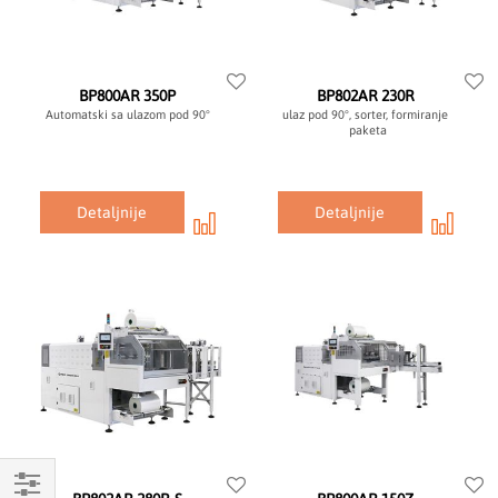
BP800AR 350P
BP802AR 230R
Automatski sa ulazom pod 90°
ulaz pod 90°, sorter, formiranje
paketa
Detaljnije
Detaljnije