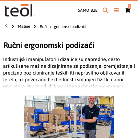
Preskoči
proiz
0
na
Pretraga
Cart
SAMO B2B
sadržaj
Početna
Mašine
Ručni ergonomski podizači
Ručni ergonomski podizači
Industrijski manipulatori i dizalice su napredne, često
artikulisane mašine dizajnirane za podizanje, premještanje i
precizno pozicioniranje teških ili nepravilno oblikovanih
tereta, uz povećanu bezbednost i smanjen fizički napor
operatera. Proizvodi ih kompanije Schmalz, Hovmand i
Toppy.