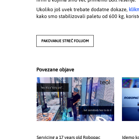
Ukoliko još uvek trebate dodatne dokaze,
klik
kako smo stabilizovali paletu od 600 kg, korist
PAKOVANJE STREČ FOLIJOM
Povezane objave
Servicing a 17 years old Robopac
Idemo ko