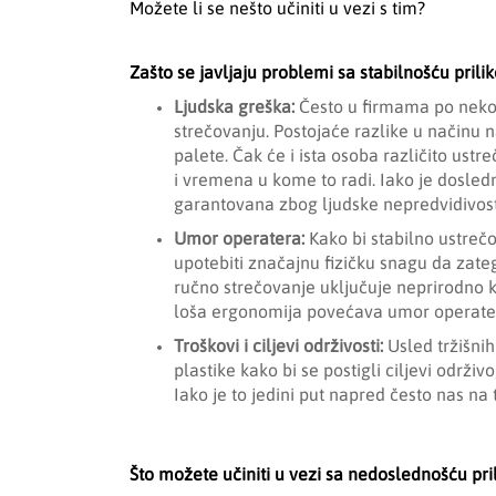
Možete li se nešto učiniti u vezi s tim?
Zašto se javljaju problemi sa stabilnošću pril
Ljudska greška:
Često u firmama po neko
strečovanju. Postojaće razlike u načinu n
palete. Čak će i ista osoba različito ustr
i vremena u kome to radi. Iako je dosled
garantovana zbog ljudske nepredvidivosti
Umor operatera:
Kako bi stabilno ustreč
upotebiti značajnu fizičku snagu da zateg
ručno strečovanje uključuje neprirodno k
loša ergonomija povećava umor operate
Troškovi i ciljevi održivosti:
Usled tržišni
plastike kako bi se postigli ciljevi održi
Iako je to jedini put napred često nas n
Što možete učiniti u vezi sa nedoslednošću pr