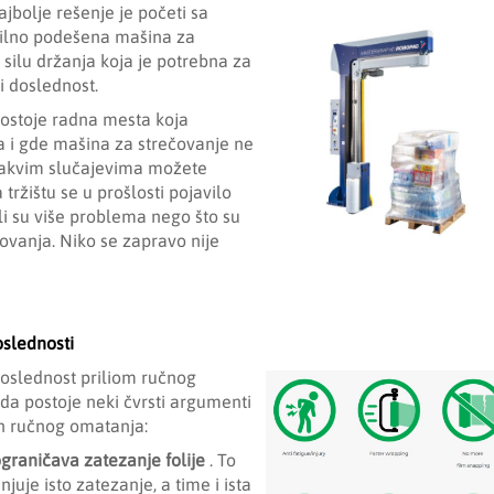
jbolje rešenje je početi sa
vilno podešena mašina za
 silu držanja koja je potrebna za
i doslednost.
ostoje radna mesta koja
a i gde mašina za strečovanje ne
takvim slučajevima možete
 tržištu se u prošlosti pojavilo
li su više problema nego što su
ovanja. Niko se zapravo nije
oslednosti
 doslednost priliom ručnog
 da postoje neki čvrsti argumenti
n ručnog omatanja:
ograničava zatezanje folije
. To
uje isto zatezanje, a time i ista