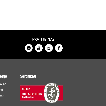
PRATITE NAS
ćenja
Sertifikati
ovine
sti
ama