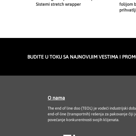
Sistemi stretch wrapper
folijom b
prihvatlj
BUDITE U TOKU SA NAJNOVIJIM VESTIMA I PRO
O nama
The end of line doo (TEOL) je vodeći industrijski dob
end-of-line (transportnih) rešenja za pakovanje čiji je
povećanje konkurentnosti svojih klijenata.