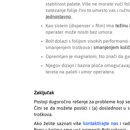
stabilnost palete. Više ne morate vući f
zatezanje folije čini to umesto vas i ruč
jednostavno
..
Kao sistem (dispenser + film) ima
težinu 
operater može nositi bez umora.
Bolt dolazi s folijom visokih performans
smanjenjem troškova i
smanjenjem količi
Opremljen je magnetom, što znači da ga mo
Njegov dizajn i bazna ploča omogućavaju 
tereta na paleti i umor operatera.
Zaključak
Postoji dugoročno rešenje za probleme koji se
Čini se da možete postići i (a) doslednost u s
troškova.
Ako želite saznati više
kontaktirajte nas
i rad
firmi u kojima smo već primenili Bolt rešenje.