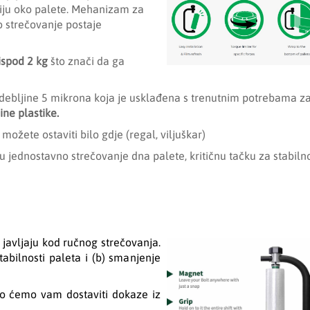
oliju oko palete. Mehanizam za
no strečovanje postaje
ispod 2 kg
što znači da ga
i debljine 5 mikrona koja je usklađena s trenutnim potrebama z
ne plastike.
žete ostaviti bilo gdje (regal, viljuškar)
jednostavno strečovanje dna palete, kritičnu tačku za stabiln
 javljaju kod ručnog strečovanja.
tabilnosti paleta i (b) smanjenje
o ćemo vam dostaviti dokaze iz