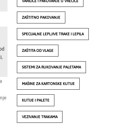
VARILICE I PAKOVANJE U VREĆICE
ZAŠTITNO PAKOVANJE
SPECIJALNE LEPLJIVE TRAKE I LEPILA
 od
ZAŠTITA OD VLAGE
i.
SISTEMI ZA RUKOVANJE PALETAMA
a
MAŠINE ZA KARTONSKE KUTIJE
nje
KUTIJE I PALETE
VEZIVANJE TRAKAMA