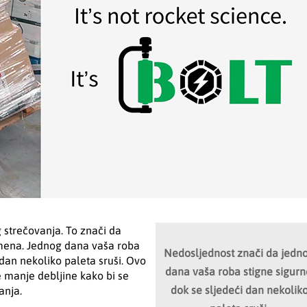
 strečovanja. To znači da
emena. Jednog dana vaša roba
Nedosljednost znači da jedn
an nekoliko paleta sruši. Ovo
dana vaša roba stigne sigurn
e manje debljine kako bi se
dok se sljedeći dan nekolik
anja.