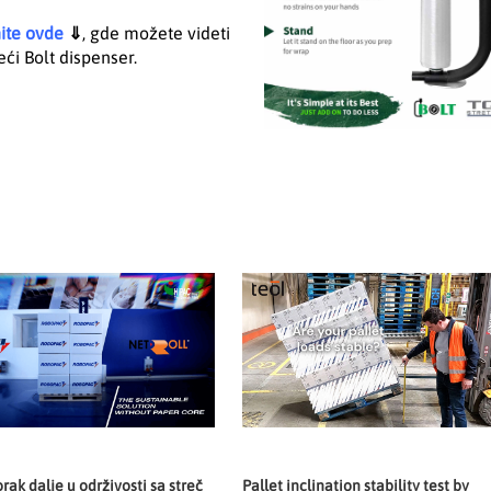
nite ovde
⇓
, gde možete videti
eći Bolt dispenser.
rak dalje u održivosti sa streč
Pallet inclination stability test by