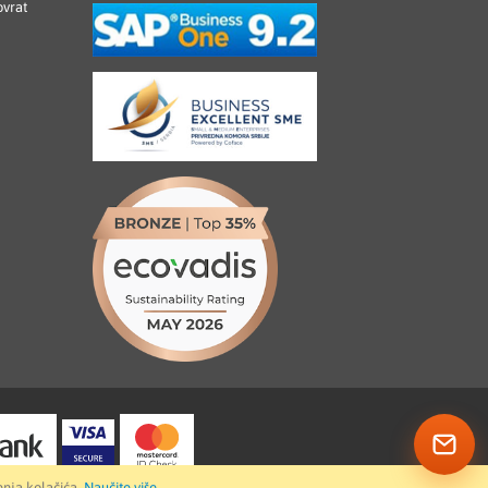
ovrat
enja kolačića.
Naučite više
.