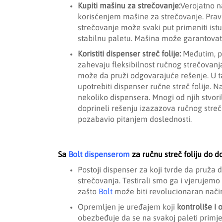
Kupiti mašinu za strečovanje:
Verojatno na
korisćenjem mašine za strečovanje. Pra
strečovanje može svaki put primeniti istu
stabilnu paletu. Mašina može garantovat
Koristiti dispenser streč folije:
Međutim, p
zahevaju fleksibilnost ručnog strečovanj
može da pruži odgovarajuće rešenje. U 
upotrebiti dispenser ručne streč folije. Na
nekoliko dispensera. Mnogi od njih stvori
doprineli rešenju izazazova ručnog streč
pozabavio pitanjem doslednosti.
Sa
Bolt dispenserom
za ručnu streč foliju do d
Postoji dispenser za koji tvrde da pruža
strečovanja. Testirali smo ga i vjerujemo
zašto
Bolt
može biti revolucionaran nači
Opremljen je uređajem koji
kontroliše i 
obezbeđuje da se na svakoj paleti primjenj