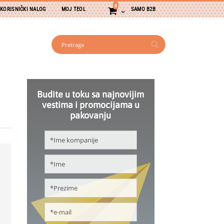
PROIZVODA
CART
0
 KORISNIČKI NALOG
MOJ TEOL
SAMO B2B
Pretraga
Pretraga
Budite u toku sa najnovijim
vestima i promocijama u
pakovanju