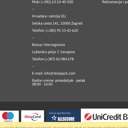
Mob: (+381) 63-10-40-500
Reklamacije i p
--
Hrvatska i zemlje EU
Selska cesta 141, 10000 Zagreb
Telefon: (+385) 95 33-43-620
--
Bosna i Hercegovina
Lužansko polje 7, Sarajevo
Telefon (+387) 61-984-178
--
E-mail:
info@teolpack.com
Radno vreme: ponedeljak - petak
08:00 - 16:00
 s novim direktivama privatnosti, moramo Vas pitati za pristanak prilikom korišć