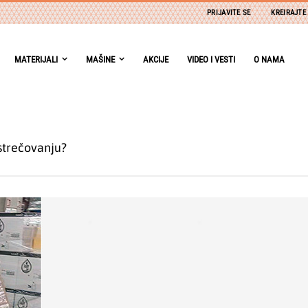
PRIJAVITE SE
KREIRAJTE
MATERIJALI
MAŠINE
AKCIJE
VIDEO I VESTI
O NAMA
 strečovanju?