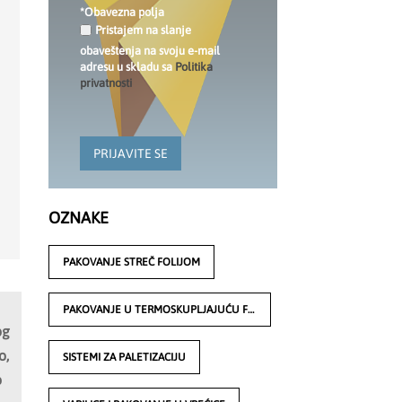
*Obavezna polja
Pristajem na slanje
obaveštenja na svoju e-mail
adresu u skladu sa
Politika
privatnosti
PRIJAVITE SE
OZNAKE
PAKOVANJE STREČ FOLIJOM
PAKOVANJE U TERMOSKUPLJAJUĆU FOLIJU
og
o,
SISTEMI ZA PALETIZACIJU
o