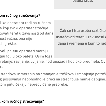
paleta sruši
.
ikom ručnog strečovanja?
liko operatera radi na ručnom
a koji svaki operater strečuje
Čak će i ista osoba različito
ečovati teret u zavisnosti od dana
ustrečovati teret u zavisnosti
nost važna, ona nije
dana i vremena u kom to rad
 i greške.
ovali paletu operateri moraju
nu foliju oko palete. Osim toga,
retanje: savijanje, uvijanje, hod unazad i hod oko predmeta. Ov
ra.
h trendova usmerenih na smanjenje troškova i smanjenje potroš
vog poslovanja neophodno je preći na streč folije manje debljine.
a tom putu čekaju nepredviđene prepreke.
ilikom ručnog strečovanja?