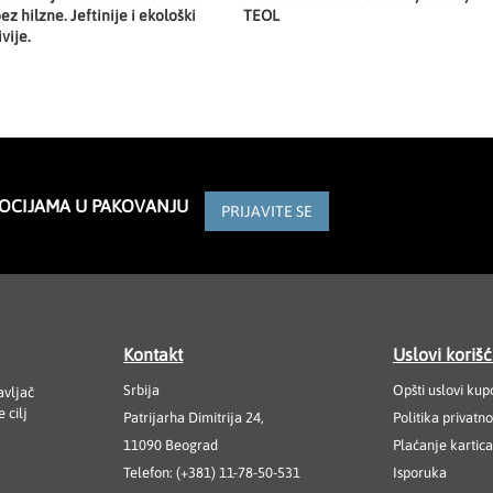
ez hilzne. Jeftinije i ekološki
TEOL
ivije.
MOCIJAMA U PAKOVANJU
PRIJAVITE SE
Kontakt
Uslovi koriš
Srbija
Opšti uslovi kup
avljač
 cilj
Patrijarha Dimitrija 24,
Politika privatno
11090 Beograd
Plaćanje kartic
Telefon: (+381) 11-78-50-531
Isporuka