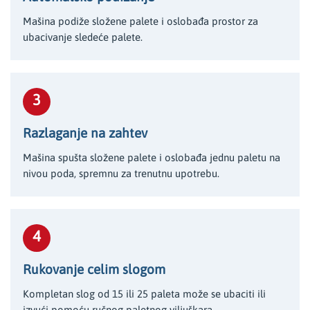
Mašina podiže složene palete i oslobađa prostor za
ubacivanje sledeće palete.
3
Razlaganje na zahtev
Mašina spušta složene palete i oslobađa jednu paletu na
nivou poda, spremnu za trenutnu upotrebu.
4
Rukovanje celim slogom
Kompletan slog od 15 ili 25 paleta može se ubaciti ili
izvući pomoću ručnog paletnog viljuškara.