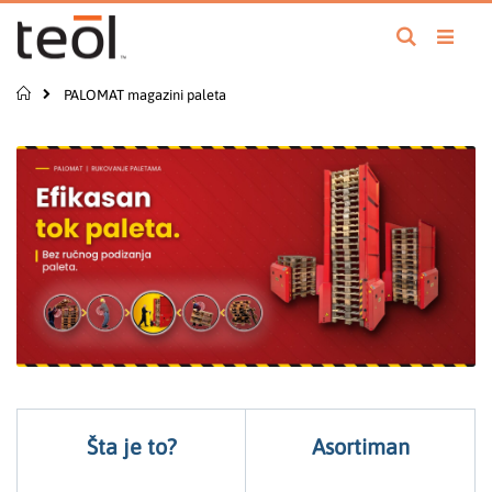
Preskoči
na
Pretraga
sadržaj
Početna
PALOMAT magazini paleta
Šta je to?
Asortiman