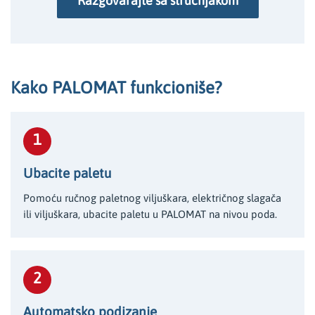
Razgovarajte sa stručnjakom
Kako PALOMAT funkcioniše?
1
Ubacite paletu
Pomoću ručnog paletnog viljuškara, električnog slagača
ili viljuškara, ubacite paletu u PALOMAT na nivou poda.
2
Automatsko podizanje