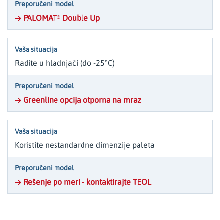
→ PALOMAT
Double Up
®
Radite u hladnjači (do -25°C)
→ Greenline opcija otporna na mraz
Koristite nestandardne dimenzije paleta
→ Rešenje po meri - kontaktirajte TEOL