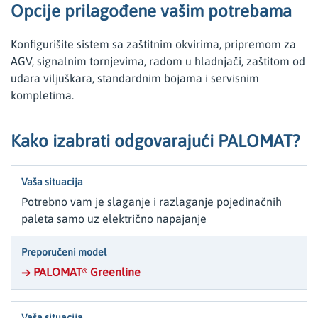
Opcije prilagođene vašim potrebama
Konfigurišite sistem sa zaštitnim okvirima, pripremom za
AGV, signalnim tornjevima, radom u hladnjači, zaštitom od
udara viljuškara, standardnim bojama i servisnim
kompletima.
Kako izabrati odgovarajući PALOMAT?
Potrebno vam je slaganje i razlaganje pojedinačnih
paleta samo uz električno napajanje
→ PALOMAT
Greenline
®