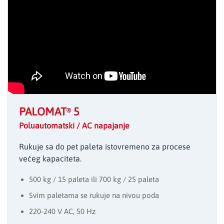
PALOMAT
5
®
Poluautomatski / AC napajanje
Rukuje sa do pet paleta istovremeno za procese
većeg kapaciteta.
500 kg / 15 paleta ili 700 kg / 25 paleta
Svim paletama se rukuje na nivou poda
220-240 V AC, 50 Hz