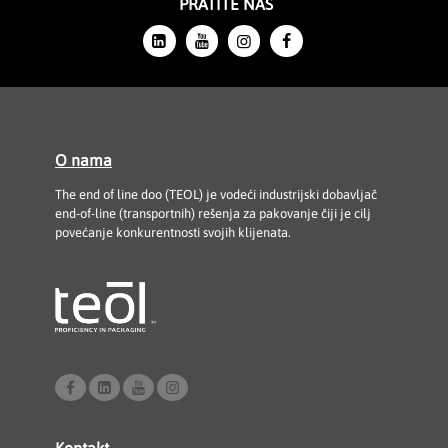
PRATITE NAS
O nama
The end of line doo (TEOL) je vodeći industrijski dobavljač
end-of-line (transportnih) rešenja za pakovanje čiji je cilj
povećanje konkurentnosti svojih klijenata.