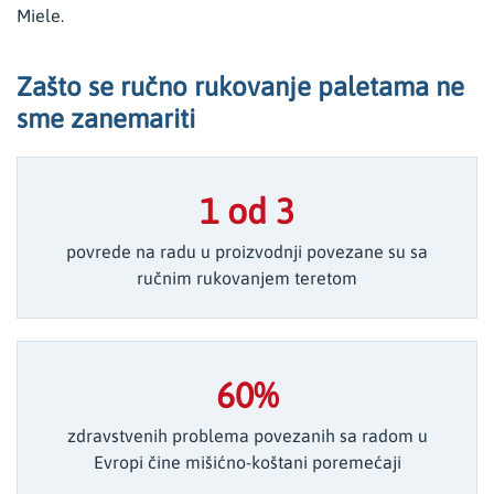
Miele.
Zašto se ručno rukovanje paletama ne
sme zanemariti
1 od 3
povrede na radu u proizvodnji povezane su sa
ručnim rukovanjem teretom
60%
zdravstvenih problema povezanih sa radom u
Evropi čine mišićno-koštani poremećaji