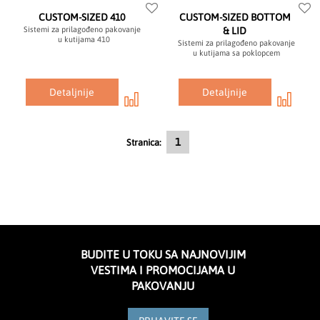
CUSTOM-SIZED 410
CUSTOM-SIZED BOTTOM
Sistemi za prilagođeno pakovanje
& LID
u kutijama 410
Sistemi za prilagođeno pakovanje
u kutijama sa poklopcem
Detaljnije
Detaljnije
Trenutno čitate stranicu
1
Stranica:
BUDITE U TOKU SA NAJNOVIJIM
VESTIMA I PROMOCIJAMA U
PAKOVANJU