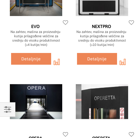
EVO
NEXTPRO
Na zahtev, mašina za proizvodnju
Na zahtev, mašina za proizvodnju
kutija prilagođene veličine za
kutija prilagođene veličine za
srednju do visoku produktivnost
srednju do visoku produktivnost
(>4 kutije/min)
(>10 kutija/min)
Detaljnije
Detaljnije
Mogućnosti
kupovine