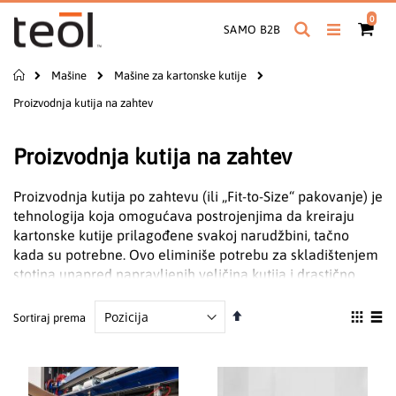
Preskoči
proiz
0
na
Pretraga
Cart
SAMO B2B
sadržaj
Početna
Mašine
Mašine za kartonske kutije
Proizvodnja kutija na zahtev
Proizvodnja kutija na zahtev
Proizvodnja kutija po zahtevu (ili „Fit-to-Size“ pakovanje) je
tehnologija koja omogućava postrojenjima da kreiraju
kartonske kutije prilagođene svakoj narudžbini, tačno
kada su potrebne. Ovo eliminiše potrebu za skladištenjem
stotina unapred napravljenih veličina kutija i drastično
smanjuje „prazan prostor“ u pošiljkama.
Podesite
Pogle
Sortiraj prema
Uključuje:
obrnuto
kao
a) 3D skeniranje
Grid
List
od
b) konverziju iz pojedinačnih kartonskih listova ili fan-fold
abecednog
formata