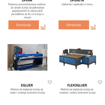
OPERA
OPERETA
Potpuno automatizovana mašina
Izaberite i spakujte u trenu
za izradu kutija za pakovanje
pojedinačnih ili višestrukih
porudžbina za do 13 kutija u
minuti
Detaljnije
Detaljnije
EGLUER
FLEXOGLUER
Mašina za lepljenje kutija za
Mašina za lepljenje kutija za
male i srednje ameriken kutije
srednje i velike ameriken kutije