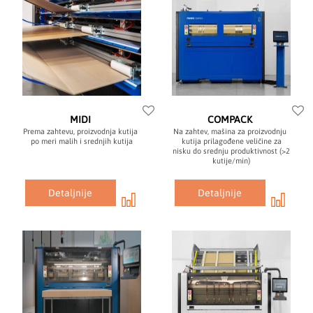
c) precizno sečenje
d) savijanje i lepljenje
Proizvodi ih kompanija Panotec.
MIDI
COMPACK
Prema zahtevu, proizvodnja kutija
Na zahtev, mašina za proizvodnju
po meri malih i srednjih kutija
kutija prilagođene veličine za
nisku do srednju produktivnost (>2
kutije/min)
Detaljnije
Detaljnije