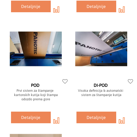
Detaljnije
Detaljnije
POD
DI-POD
Prvi sistem za štampanje
Visoka definicija & automatski
kartonskih kutija koji štampa
sistem za štampanje kutija
odozdo prema gore
Detaljnije
Detaljnije