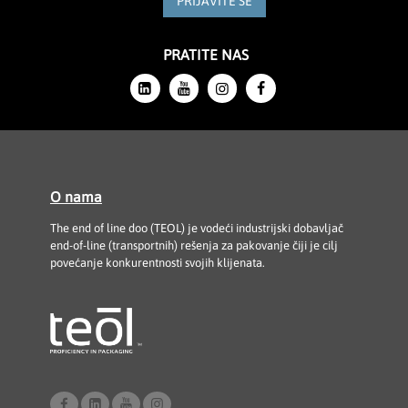
PRIJAVITE SE
PRATITE NAS
O nama
The end of line doo (TEOL) je vodeći industrijski dobavljač
end-of-line (transportnih) rešenja za pakovanje čiji je cilj
povećanje konkurentnosti svojih klijenata.