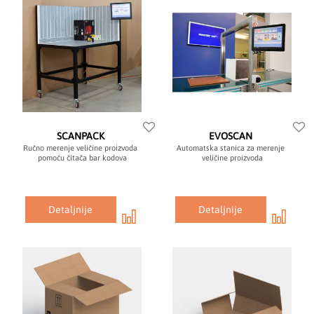
SCANPACK
EVOSCAN
Ručno merenje veličine proizvoda
Automatska stanica za merenje
pomoću čitača bar kodova
veličine proizvoda
Detaljnije
Detaljnije