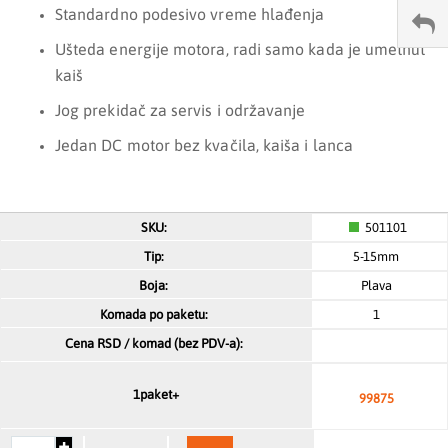
Standardno podesivo vreme hlađenja
Ušteda energije motora, radi samo kada je umetnut
kaiš
Jog prekidač za servis i održavanje
Jedan DC motor bez kvačila, kaiša i lanca
Grupisani
501101
proizvodi
5-15mm
Plava
1
99875