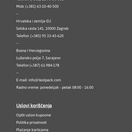
Mob: (+381) 63-10-40-500
--
Hrvatska i zemlje EU
Selska cesta 141, 10000 Zagreb
Telefon: (+385) 95 33-43-620
--
Bosna i Hercegovina
Lužansko polje 7, Sarajevo
Telefon (+387) 61-984-178
--
E-mail:
info@teolpack.com
Radno vreme: ponedeljak - petak 08:00 - 16:00
Uslovi korišćenja
Opšti uslovi kupovine
Politika privatnosti
Plaćanje karticama