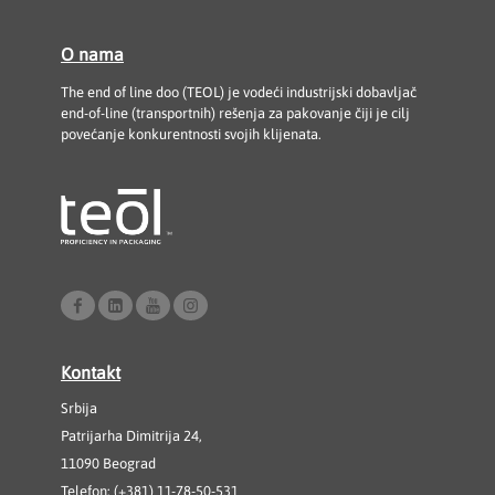
O nama
The end of line doo (TEOL) je vodeći industrijski dobavljač
end-of-line (transportnih) rešenja za pakovanje čiji je cilj
povećanje konkurentnosti svojih klijenata.
Kontakt
Srbija
Patrijarha Dimitrija 24,
11090 Beograd
Telefon: (+381) 11-78-50-531