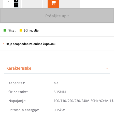
Pošaljite upit
48 sati
2-3 nedelje
*
PIB je neophodan za online kupovinu
Karakteristike
Kapacitet:
n.a.
Širina trake:
5-15MM
Napajanje:
100/110/220/230/240V, 50Hz/60Hz, 1-
Potrošnja energije:
0.15kW