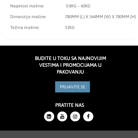
Napetost mašine:
0.8KG – 60KG
Dimenzije mašine:
780MM (L) X 544MM (W) X 780MM (H)
Težina mašine:
53KG
BUDITE U TOKU SA NAJNOVIJIM
VESTIMA I PROMOCIJAMA U
PAKOVANJU
PRIJAVITE SE
PRATITE NAS