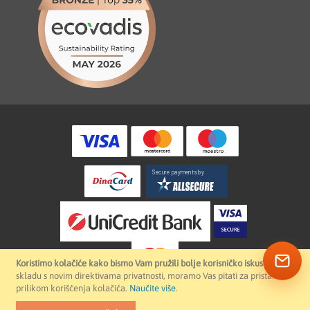
Koristimo kolačiće kako bismo Vam pružili bolje korisničko iskustvo.
U
skladu s novim direktivama privatnosti, moramo Vas pitati za pristanak
prilikom korišćenja kolačića.
Naučite više
.
© The End Of Line. All rights reserved.